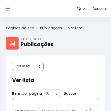
Ir para o conteúdo principal
Acessar
Painel lateral
Páginas do site
Publicações
Ver lista
BASE DE DADOS
Publicações
Navegação terciária do modo de visualização
Ver lista
Itens por página
Buscar
Ordem