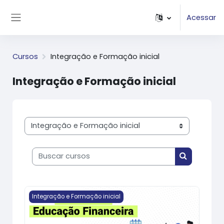
Ir para o conteúdo principal
Acessar
Painel lateral
Cursos
Integração e Formação inicial
Integração e Formação inicial
Categorias de Cursos
Buscar cursos
Buscar cur
Imagem do curso Curso de Educação Financeira para 
Integração e Formação inicial