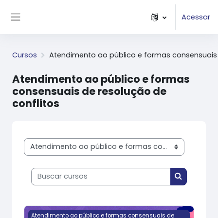
Ir para o conteúdo principal
Acessar
Painel lateral
Cursos
Atendimento ao público e formas consensuais 
Atendimento ao público e formas
consensuais de resolução de
conflitos
Categorias de Cursos
Buscar cursos
Buscar cur
Imagem do curso Capacitação Enfrentamento à Violê
Atendimento ao público e formas consensuais de