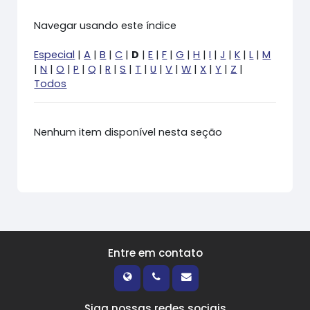
Navegar usando este índice
Especial
|
A
|
B
|
C
|
D
|
E
|
F
|
G
|
H
|
I
|
J
|
K
|
L
|
M
|
N
|
O
|
P
|
Q
|
R
|
S
|
T
|
U
|
V
|
W
|
X
|
Y
|
Z
|
Todos
Nenhum item disponível nesta seção
Entre em contato
Siga nossas redes sociais