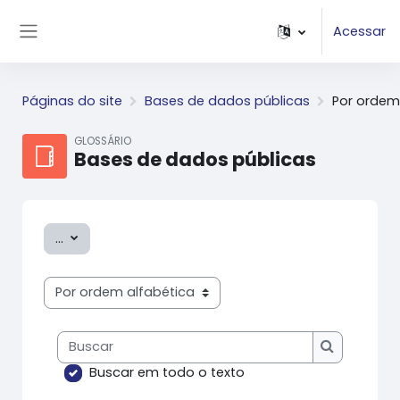
Ir para o conteúdo principal
Acessar
Painel lateral
Páginas do site
Bases de dados públicas
Por ordem
GLOSSÁRIO
Bases de dados públicas
Exportar itens
...
Navegar usando este índice
Buscar
Buscar
Buscar em todo o texto