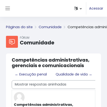
Ir para o conteúdo principal
Acessar
Painel lateral
Páginas do site
Comunidade
Competências administ
FÓRUM
Comunidade
Competências administrativas,
gerenciais e comunicacionais
← Execução penal
Qualidade de vida →
Modo de visualização
Competências administrativas,
Número de respostas: 0