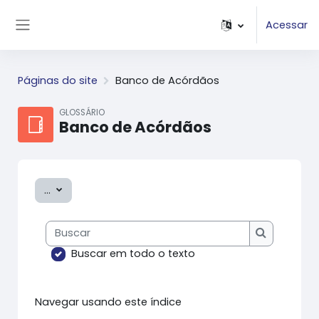
Ir para o conteúdo principal
Acessar
Painel lateral
Páginas do site
Banco de Acórdãos
GLOSSÁRIO
Banco de Acórdãos
Exportar itens
...
Buscar
Buscar
Buscar em todo o texto
Navegar usando este índice