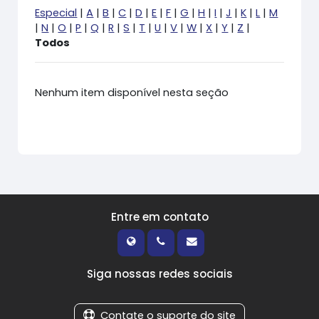
Especial
|
A
|
B
|
C
|
D
|
E
|
F
|
G
|
H
|
I
|
J
|
K
|
L
|
M
|
N
|
O
|
P
|
Q
|
R
|
S
|
T
|
U
|
V
|
W
|
X
|
Y
|
Z
|
Todos
Nenhum item disponível nesta seção
Entre em contato
Siga nossas redes sociais
Contate o suporte do site