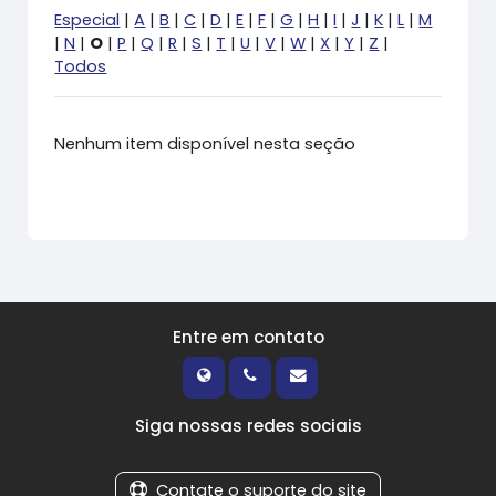
Especial
|
A
|
B
|
C
|
D
|
E
|
F
|
G
|
H
|
I
|
J
|
K
|
L
|
M
|
N
|
O
|
P
|
Q
|
R
|
S
|
T
|
U
|
V
|
W
|
X
|
Y
|
Z
|
Todos
Nenhum item disponível nesta seção
Entre em contato
Siga nossas redes sociais
Contate o suporte do site