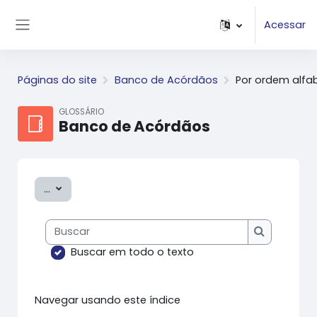
Ir para o conteúdo principal
Acessar
Painel lateral
Páginas do site
Banco de Acórdãos
Por ordem alfa
GLOSSÁRIO
Banco de Acórdãos
Exportar itens
...
Buscar
Buscar
Buscar em todo o texto
Navegar usando este índice