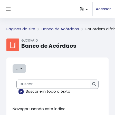
Ir para o conteúdo principal
Acessar
Painel lateral
Páginas do site
Banco de Acórdãos
Por ordem alfa
GLOSSÁRIO
Banco de Acórdãos
Exportar itens
...
Buscar
Buscar
Buscar em todo o texto
Navegar usando este índice