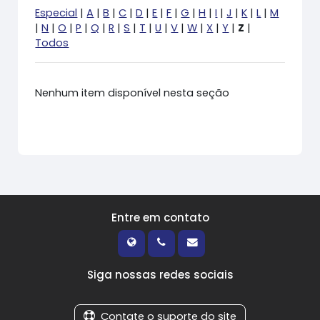
Especial
|
A
|
B
|
C
|
D
|
E
|
F
|
G
|
H
|
I
|
J
|
K
|
L
|
M
|
N
|
O
|
P
|
Q
|
R
|
S
|
T
|
U
|
V
|
W
|
X
|
Y
|
Z
|
Todos
Nenhum item disponível nesta seção
Entre em contato
Siga nossas redes sociais
Contate o suporte do site